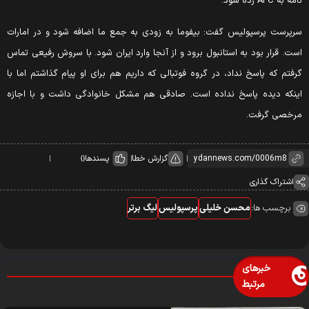
امه به AFC زده شود.
رپرست پرسپولیس گفت: بیفوما به زودی به جمع ما اضافه شود و در امارات
ست. قرار بود به استانبول برود و از آنجا وارد ایران شود. با سروش رفیعی تماس
رفتم که پاسخ نداد، در گروه فوتبالی که داریم هم برای او پیام گذاشتم اما با
ینکه دیده پاسخ نداده است. صادقی هم مشکل خانوادگی داشت و با اجازه
رخصی گرفت.
گزارش خطا
پسندها
0
اشتراک گذاری
برچسب ها:
محسن خلیلی
پرسپولیس
لیگ برتر
خبرهای
مرتبط