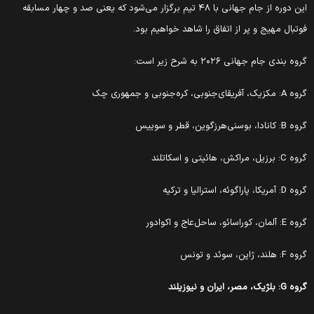
این دوره از جام جهانی با ۴۸ تیم برگزار می‌شود که یعنی صد و چهار مسابقه
فوتبال مهیج و پر از اتفاق را شاهد خواهیم بود.
گروه بندی جام جهانی ۲۰۲۶ به شرح زیر است:
گروه A: مکزیک، آفریقای‌جنوبی، کره‌جنوبی و جمهوری چک
گروه B: کانادا، بوسنی‌هرزگوین، قطر و سوییس
گروه C: برزیل، مراکش، هائیتی و اسکاتلند
گروه D: آمریکا، پاراگوئه، استرالیا و ترکیه
گروه E: آلمان، کوراسائو، ساحل‌عاج و اکوادور
گروه F: هلند، ژاپن، سوئد و تونس
گروه G: بلژیک، مصر، ایران و نیوزیلند