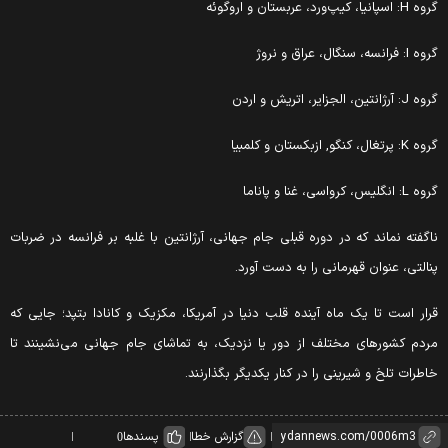
گروه H: اسپانیا، کیپ‌ورد، عربستان و اروگوئه
گروه I: فرانسه، سنگال، عراق و نروژ
گروه J: آرژانتین، الجزایر، اتریش و اردن
گروه K: پرتغال، کنگو, ازبکستان و کلمبیا
گروه L: انگلیس، کرواسی، غنا و پاناما
ناگفته نماند که در دوره قبلی جام جهانی، آرژانتین با غلبه بر فرانسه در ضربات
پنالتی، عنوان قهرمانی را به دست آورد.
قرار است تا یک ماه آینده قلب دنیا در آمریکا، مکزیک و کانادا بتپد؛ جایی که
مردم کشورهای مختلف از دور یا نزدیک، به تماشای جام جهانی می‌نشینند تا
خاطرات تلخ و شیرینی را در کنار یکدیگر بگذارنند.
گزارش خطا
پسندها
0