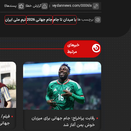
گزارش خطا
پسندها
0
برچسب ها:
با میدان تا جام
جام جهانی 2026
تیم ملی ایران
خبرهای
مرتبط
رقابت پراخراج؛ جام جهانی برای میزبان
جهانی ۰۲۶
خوش یمن آغاز شد