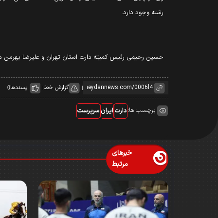
رشته وجود دارد.
حسین رحیمی رئیس کمیته دارت استان تهران و علیرضا بهرمن معاون شهردار منطقه ۱۷، فيروزجايى ر
گزارش خطا
پسندها
0
برچسب ها:
دارت
ایران
سرپرست
خبرهای
مرتبط