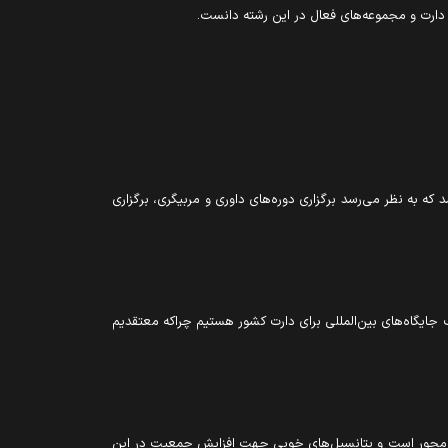
ن دارت و مجموعه‌های فعال در اين رشته دانست.
به نظر مى‌رسد برگزارى دوره‌هاى داورى و مربيگرى، برگزارى
جايگاه‌هاى بين‌المللى براى دارت كشور هستيم چراكه معتقديم
ده‌محور است و پتانسيل‌هاى خوبى جهت افزايش جمعيت در اين