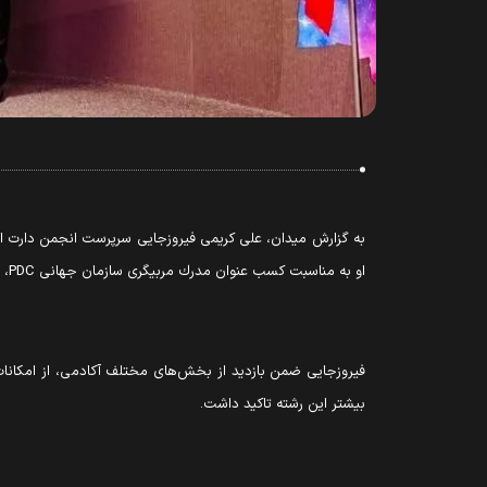
به گزارش میدان، على کریمی فیروزجايى سرپرست انجمن دارت ای
او به مناسبت كسب عنوان مدرك مربيگرى سازمان جهانى PDC، از نزدیک در جریان فعالیت‌ها، ظرفیت‌ها و برنامه‌های توسعه‌ای این مجموعه قرار گرفت.
فیروزجايى ضمن بازدید از بخش‌های مختلف آکادمی، از امکانا
بیشتر این رشته تاکید داشت.