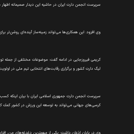
سرپرست انجمن دارت ايران در حاشيه اين ديدار صميمانه اظهار د
وى افزود: اين همکاری‌ها می‌تواند زمینه‌ساز آینده‌ای روشن‌تر برا
كريمى فيروزجايى در ادامه گفت: موضوعات مختلفی از جمله توس
ليگ دارت كشور و برگزارى رقابت‌هاى انتخابى تيم ملى در اولويت ق
سرپرست انجمن دارت جمهوری اسلامی ایران با بيان اينكه كسب ك
كرسى‌هاى جهانى مى‌تواند به توسعه اين ورزش در كشور كمك كن
وى در پايان اذعان داشت: يكى از مهمترين دغدغه‌هاى من، اف