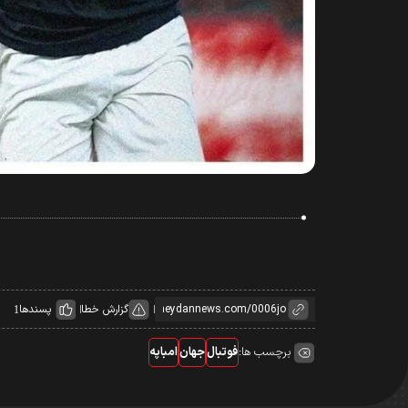
گزارش خطا
پسندها
1
برچسب ها:
فوتبال
جهان
امباپه