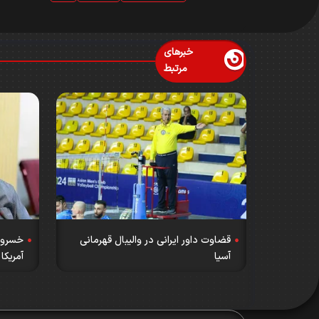
خبرهای
مرتبط
قضاوت داور ایرانی در والیبال قهرمانی
خسروی‌
آسیا
آمریکا