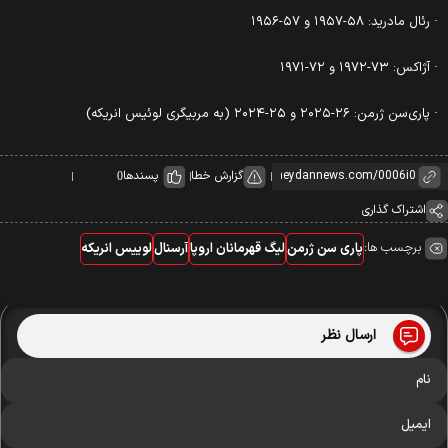
· رئال مادرید: ۵۸-۱۹۵۷ و ۵۷-۱۹۵۶
· آژاکس: ۷۳-۱۹۷۲ و ۷۲-۱۹۷۱
· پاری‌سن ژرمن: ۲۶-۲۰۲۵ و ۲۵-۲۰۲۴ (به مربیگری لوئیس انریکه)
گزارش خطا
پسندها
0
اشتراک گذاری
برچسب ها:
پاری سن ژرمن
لیگ قهرمانان اروپا
آرسنال
لوییس انریکه
ارسال نظر