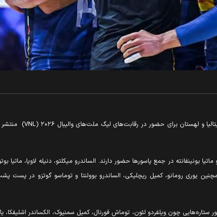
به گزارش میدان؛ فهرست نها
و ماتیا بونینفانته در جمع پاسورها حضور دارند. الساندرو میکلتو، دنیله لاویا، ماتیا بو
چنین یوری رومانو، کمیل ریچلیکی، الساندرو بوولنتا و توماسو گوتزو در پست پشت
چ فهرست ۳۰ نفره لهستان را با حضور ستاره‌هایی چون ویلفردو لئون، توماش فورنال، کمیل سمنیوک، ال