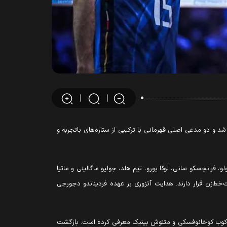
یی ۳۰ نفره تیم‌های ملی والیبال ایتالیا و لهستان برای حضور در رقابت‌های لیگ ملت‌های والیبال ۲۰۲۶ (VNL) منتشر شد و دو مدعی اصلی قهرمانی با ترکیبی از ستاره‌های باتجربه و
تولو، فرانچسکو سانی، لوکا پورو، تیم هلد، جولیو ماگالینی و ماتیا
‌خط‌زن قرار دارند. هدایت آتزوری بر عهده فردیناندو دجورجی
کساندر اشلیفکا، یاکوب کوخانوفسکی و متئوش بینیک معرفی کرده است. بازگشت