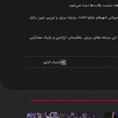
مه هفته نخست مرحله مقدماتی لیگ ملت‌های والیبال ۲۰۲۶ در بخش مردان از ۲۰ تا ۲۴ خرداد ۱۴۰۵ (۱۰ تا ۱۴ ژوئن ۲۰۲۶) به میزبانی شهرهای اوتاوا کانادا، برازیلیا برزیل و لین‌یی چین برگزار
ن مرحله مقابل برزیل، بلغارستان، آرژانتین و بلژیک صف‌آرایی
اشتراک گذاری