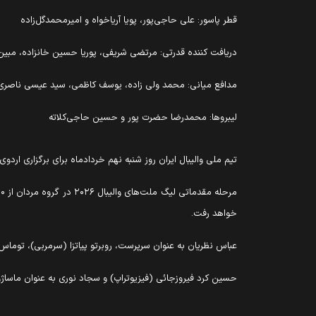
قطر پاسور: علی حاجی‌پور، پویا آریاخواه و امیرمحمدگل‌زاده
دریافت کننده قدرتی: مرتضی شریفی، پوریا حسین خانزاده، مبی
مدافع میانی: محمد ولی زاده، یوسف کاظمی، سید عیسی ناصری و
لیبروها: محمدرضا حضرت پور و حسین حاجی‌کلاته
تیم ملی والیبال ایران روز شنبه نهم خردادماه برای برگزاری اردو
خواهد رفت.
عباس نظریان به عنوان سرپرست، روبرتو پیاتزا (سرمربی)، توماس
حسین کرد فیروزجائی (فیزیوتراپ) و سجاد نوری به عنوان ماساژور اعضای ک