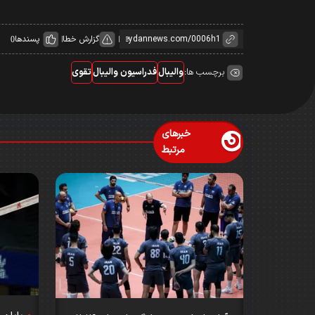
گزارش خطا
پسندها
0
برچسب ها:
والیبال
فدراسیون والیبال
تقوی
خبرهای
مرتبط