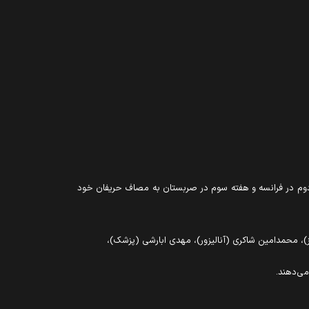
ملی ایران هفته نخست در برزیل، هفته دوم در فرانسه و هفته سوم در صربستان به مصاف حریفان خود
)، محمدامین شاکری (آنالیزور)، مهدی ابارشی (پزشک)،