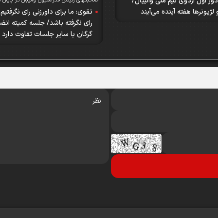
دور اول اردوی تیم ملی والیبال/
صحبتهای رئیس فدراسیون والیبال در پایان 
و لژیونرها هفته آینده می‌آیند
تقوی: ما برای داورزنی رای نگرفتیم 
رای نگرفته باشد/ جلسه کمیته انض
گرگان با سایر جلسات تفاوت دارد