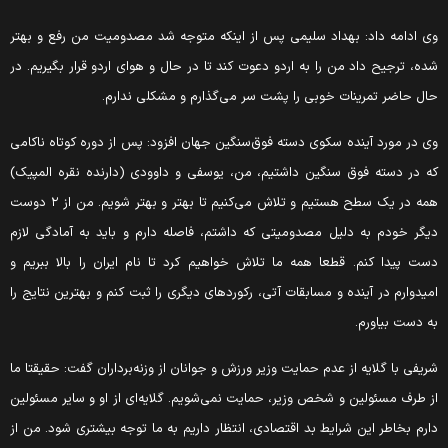
ی ادامه داد: بهداد سلیمی پس از اینکه متوجه شد مصدومیت من رفع و بهتر
ده، ترجیح داد من را به اردو دعوت کند تا در حال و هوای اردو قرار بگیریم. در
ال حاضر تمرینات خوبی را پشت سر می‌گذارم و مشکلی ندارم.
ی در مورد آینده سکوی دسته فوق‌سنگین جهان افزود: پس از دوره کوتاه ناکامی
ه در دسته فوق سنگین داشتیم، من، یوسفی و داوودی (دارنده نقره المپیک)
همه در یک سطح هستیم و تلاش می‌کنیم تا بهتر و بهتر شویم. من از ۲ دوست
یگر خودم به دلیل مصدومیتی که داشتم، فاصله دارم و باید به آمادگی لازم
ست پیدا کنم. قطعا همه ما تلاش خواهیم کرد تا نام ایران را بالا ببریم و
میدوارم در آینده و مسابقات آتی، رکورد‌های دیگری را ثبت کنم و بهترین نتایج را
ه دست بیاورم.
ریفی با گلایه از عدم حمایت وزیر ورزش و جوانان از وزنه‌برداران گفت: حقیقتا ما
ز طرف مسئولین و شخص وزیر، حمایت نمی‌شویم. گلایه‌ای از او و سایر مسئولین
ارم بخاطر این شرایط بد اقتصادی، انتظار داریم به ما توجه بیشتری شود. من از