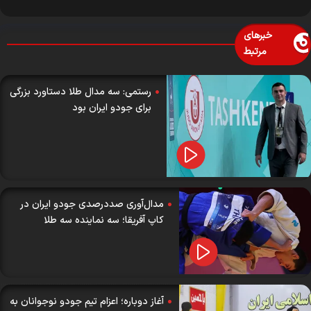
خبرهای
مرتبط
رستمی: سه مدال طلا دستاورد بزرگی
برای جودو ایران بود
مدال‌آوری صددرصدی جودو ایران در
کاپ آفریقا؛ سه نماینده سه طلا
آغاز دوباره؛ اعزام تیم جودو نوجوانان به