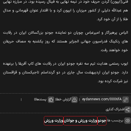
نی(ایپون) کردن حریف خود در نیمه نهایی به فینال رسیده بود، در مبارزه نهایی
م عبدالله دلیلی از کشور میزبان را ایپون کرد و با اقتدار عنوان قهرمانی و مدال
لا را از آن خود کرد.
لیاس پرهیزگار و امیرعباس چوپان دو نماینده جودو بزرگسالان ایران در رقابت
ای رنکینگ فدراسیون جهانی الجزایر هستند که روز یکشنبه به مصاف حریفان
ود خواهند رفت.
یوب رستمی هدایت تیم سه نفره جودو ایران در رقابت های کاپ آفریقا را برعهده
ارد. جودو ایران اردیبهشت سال جاری در دو گرنداسلم تاجیکستان و قزاقستان
یز شرکت کرده بود.
گزارش خطا
پسندها
0
اشتراک گذاری
برچسب ها:
جودو
وزارت ورزش و جوانان
وزارت ورزش