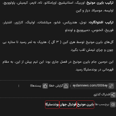
ترکیب بایرن مونیخ:
اوربیگ، استانیشیچ، اوپامکانو، تاه، لایمر، کیمیش، پاولوویچ،
اولیسه، موسیالا، دیاز و کین
ترکیب اشتوتگارت:
نوبل، هندریکس، شابو، میتلشتات، لولینگ، کارازور، اشتیلر،
فوریخ، الخنوس، دمیروویچ و اونداو
گل‌های بایرن مونیخ توسط هری کین ( ۳ گل )، هتریک به ثمر رسید تا ستاره بی
چون و چرای تیمش لقب بگیرد.
این دومین جام بایرن مونیخ در فصل جاری بود؛ این تیم پیش از این، به مقام
قهرمانی در بوندسلیگا رسید.
گزارش خطا
پسندها
0
اشتراک گذاری
برچسب ها:
بایرن مونیخ
فوتبال جهان
بوندسلیگا