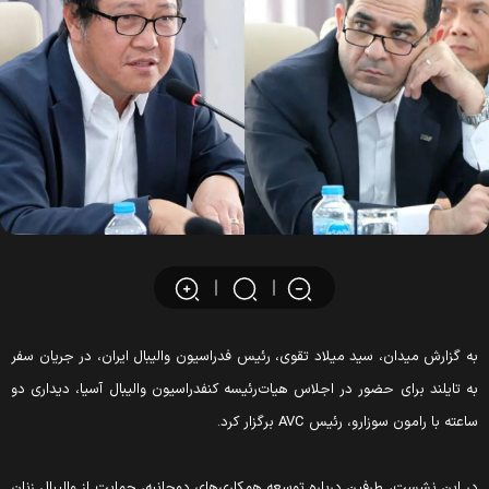
ه گزارش میدان، سید میلاد تقوی، رئیس فدراسیون والیبال ایران، در جریان سفر
ه تایلند برای حضور در اجلاس هیات‌رئیسه کنفدراسیون والیبال آسیا، دیداری دو
اعته با رامون سوزارو، رئیس AVC برگزار کرد.
ر این نشست، طرفین درباره توسعه همکاری‌های دوجانبه، حمایت از والیبال زنان