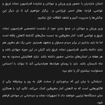
ستان مازندران با حضور وزیر ورزش و جوانان و نماینده فدراسیون نجات غریق و
واصی، فراجا، هلال احمر، اورژانس و... برگزار خواهیم کرد تا بار دیگر این
الش‌ها را مدیریت کنیم و شاهد اتفاقات تلخ نباشیم.
زیر ورزش و جوانان در جمع بندی خود از نشست تخصصی فدراسیون نجات
ریق و غواصی گفت: آمار مغروقین به نسبت سال‌های گذشته کاهش یافته است
ما ما باید بدانیم در برابر مردم مسئول و متعهد هستیم. حتی یک نفر مغرور هم
باید داشته باشیم. فدراسیون نجات غریق باید کارش در این حوزه جهادی باشد و
ر هفته در استان‌های ساحلی حضور داشته باشد. نباید فعالیتش محدود به سه
اه تابستان باشد. باید با روسای هیات‌ها هم‌اندیشی کند تا بتواند با احساس
سئولیت بیشتری کار را جلو ببرد.
نیامالی با بیان این که برخورداری از سخت افزار به روز و پیشرفته یکی از
اکتورهایی است که به کاهش آمار مغروقین کمک می‌کند، تاکید کرد با همکاری
ایر دستگاه‌ها ترتیبی خواهند داد تا تجهیزات نجات و دیده‌بانی در سواحل فراهم
ود.