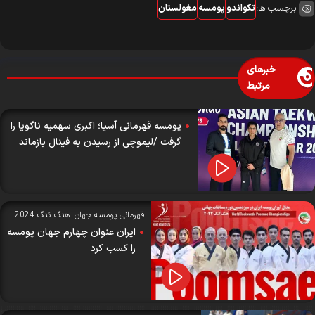
برچسب ها:
تکواندو
پومسه
مغولستان
خبرهای
مرتبط
پومسه قهرمانی آسیا؛ اکبری سهمیه ناگویا را
گرفت /لیموچی از رسیدن به فینال بازماند
قهرمانی پومسه جهان- هنگ کنگ 2024
ایران عنوان چهارم جهان پومسه
را کسب کرد