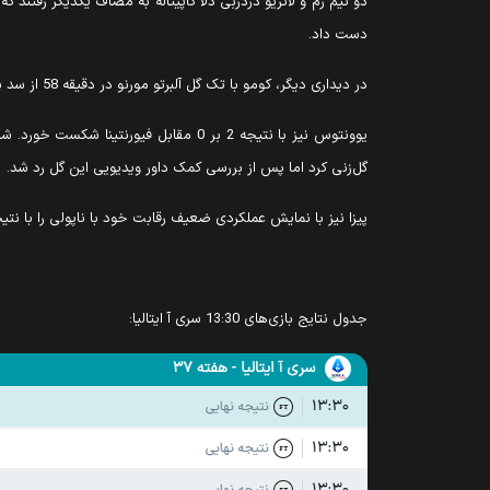
دست داد.
در دیداری دیگر، کومو با تک گل آلبرتو مورنو در دقیقه 58 از سد پارما گذشت و شاگردان کارلوس کوئستا فرصتی برای جبران نداشتند.
یوونتوس نیز با نتیجه 2 بر 0 مقابل
گل‌زنی کرد اما پس از بررسی کمک داور ویدیویی این گل رد شد.
پیزا نیز با نمایش عملکردی ضعیف رقابت خود با ناپولی را با نتیجه 3 بر 0 واگذار کرد. اسکات مک‌تامینی در دقیق
جدول نتایج بازی‌های 13:30 سری آ ایتالیا: