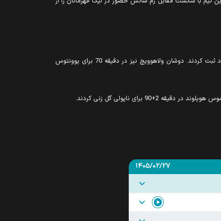
نی با ثبت گل در دقایق 40 و 66 لاتزیو را به تسلیم وادار کرد. همچنین این تیم با شکست مقابل رم شانس حضور در لیگ قهرمانان را از
فیورنتینا شکست خورد. شر اندور در دقیقه 34 و رولاندو ماندراگورا در دقیقه 83 گل‌های فیورنتینا را به نام خودد ثبت کردند. دوشان ولاهوویچ نیز در دقیقه 70 برای یوونتوس