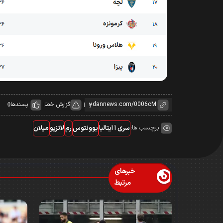
گزارش خطا
پسندها
0
برچسب ها:
سری آ ایتالیا
یوونتوس
رم
لاتزیو
میلان
خبرهای
مرتبط