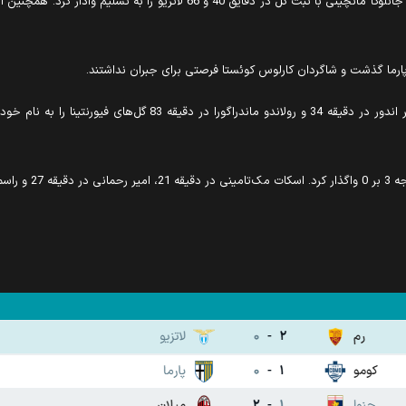
دو تیم رم و لاتزیو دردربی دلا کاپیتاله به مصاف یکدیگر رفتند که جانلوکا مانچی
ه 21،
امیر رحمانی در دقیقه 27 و راسموس هویلوند در دقیقه 2+90 برای ناپولی گل زنی کردند.