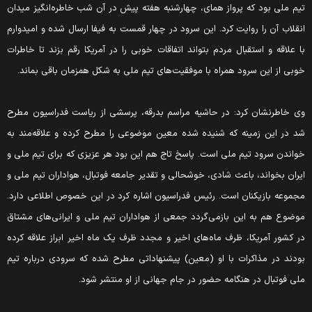
یم ملی بود که پرواز همای، چهارشنبه هفته پیش در آن شب خاطره‌انگیز میدان
نقلاب آن را روایت کرد. این سرود در چهار قمست به فیفا ارسال شده و امیدوارم
ا علاقه و استقبال مردم بتواند اتفاقات خوبی را در آمریکا رقم بزند تا خاطرات
وبی از این سرود همراه با موفقیت‌های تیم ملی به شکل همزمان باقی بماند.
ی خاطرنشان کرد: در حاشیه مراسم بدرقه، پرسشی از ریاست فدراسیون مطرح
د در این زمینه که شنیده شده معین موضوعی را مطرح کرده و علاقه‌مند به
واندن سرود تیم ملی است. پاسخ تاج هم این بود هر عزیزی که برای تیم ملی و
یران بخواند، باعث شادی، خوشحالی و تقدیر جامعه فوتبال، هواداران تیم ملی و
جموعه بازیکنان است. رئیس فدراسیون اشاره کرد در این خصوص اطلاعی دارد.
وضوع هم به این بازمی‌گردد جمعی از هواداران تیم ملی و ایرانی‌های مشتاق
ر کشور آمریکا، ظرف ماه‌های اخیر و مجدد ظرف یک ماه اخیر ابراز علاقه کرده
ودند در مذاکرات با او (معین) پیشنهاداتی مطرح شده که سرودی درباره تیم
لی فوتبال در هنگامه حضور در جام جهانی از او منتشر شود.