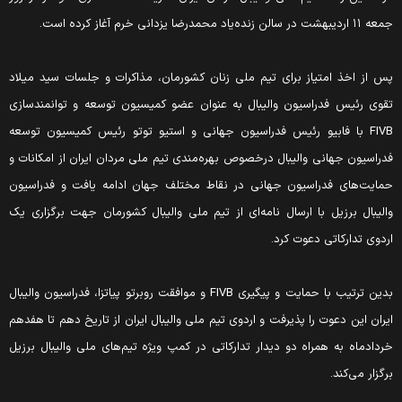
 ۱۱ اردیبهشت در سالن زنده‌یاد محمدرضا یزدانی خرم آغاز کرده است.
س از اخذ امتیاز برای تیم ملی زنان کشورمان، مذاکرات و جلسات سید میلاد
قوی رئیس فدراسیون والیبال به عنوان عضو کمیسیون توسعه و توانمندسازی
FIVB با فابیو رئیس فدراسیون جهانی و استیو توتو رئیس کمیسیون توسعه
دراسیون جهانی والیبال درخصوص بهره‌مندی تیم ملی مردان ایران از امکانات و
مایت‌های فدراسیون جهانی در نقاط مختلف جهان ادامه یافت و فدراسیون
الیبال برزیل با ارسال نامه‌ای از تیم ملی والیبال کشورمان جهت برگزاری یک
ردوی تدارکاتی دعوت کرد.
بدین ترتیب با حمایت و پیگیری FIVB و موافقت روبرتو پیاتزا، فدراسیون والیبال
یران این دعوت را پذیرفت و اردوی تیم ملی والیبال ایران از تاریخ دهم تا هفدهم
ردادماه به همراه دو دیدار تدارکاتی در کمپ ویژه تیم‌های ملی والیبال برزیل
رگزار می‌کند.