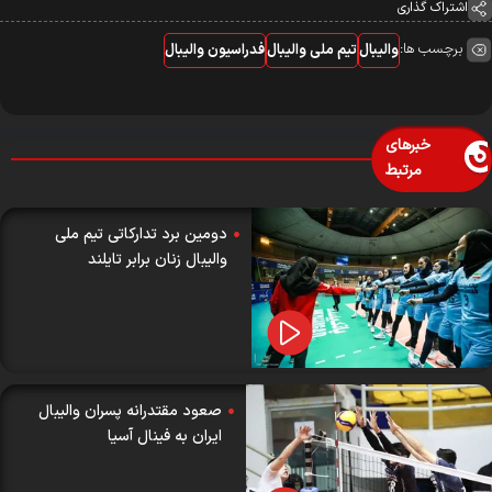
اشتراک گذاری
برچسب ها:
والیبال
تیم ملی والیبال
فدراسیون والیبال
خبرهای
مرتبط
دومین برد تدارکاتی تیم ملی
والیبال زنان برابر تایلند
صعود مقتدرانه پسران والیبال
ایران به فینال آسیا