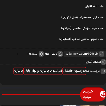
ده W۱ آقایان:
قام اول: محمدرضا زندی (تهران)
قام دوم: مهدی صالحی (مرکزی)
قام سوم: شاهین شاهی (اصفهان)
گزارش خطا
پسندها
0
اشتراک گذاری
برچسب ها:
فدراسیون جانبازان
فدراسیون جانبازان و توان یابان
جانبازان
خبرهای
مرتبط