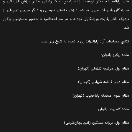
لی پارالمپیک، دکتر کوهپایه زاده رئیس، بیگ رضایی مدیر ورزش قهرمانی و
مایندگان فنی فدراسیون به همراه زهرا نعمتی سرمربی و دیگر مربیان تیم‌ملی از
زدیک ناظر رقابت ورزشکاران بودند و مراسم اختتامیه با حضور مسئولین برگزار
د.
تایج مسابقات آزاد پاراتیراندازی با کمان به شرح زیر است:
اده ریکرو بانوان:
قام اول: مرضیه تفضلی (تهران)
قام دوم: فاطمه شهابی (کرمان)
قام سوم: محدثه باباحبیب (تهران)
اده کامپوند بانوان:
قام اول: فرزانه عسگری (آذربایجان‌شرقی)