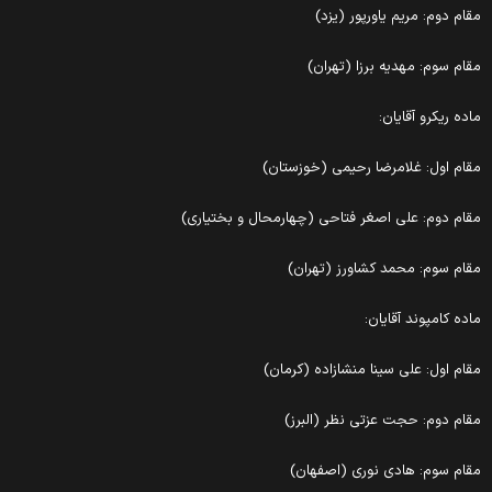
قام دوم: مریم یاورپور (یزد)
قام سوم: مهدیه برزا (تهران)
اده ریکرو آقایان:
قام اول: غلامرضا رحیمی (خوزستان)
قام دوم: علی اصغر فتاحی (چهارمحال و بختیاری)
قام سوم: محمد کشاورز (تهران)
اده کامپوند آقایان:
قام اول: علی سینا منشازاده (کرمان)
قام دوم: حجت عزتی نظر (البرز)
قام سوم: هادی نوری (اصفهان)