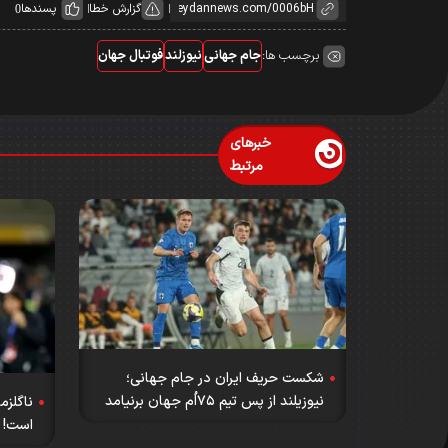
گزارش خطا
پسندها
0
برچسب ها:
جام جهانی
نیوزلند
فوتبال جهان
خبرهای
مرتبط
شکست حریف ایران در جام جهانی؛
نیوزیلند از پس تیم ۷۵اُم جهان برنیامد
ناگلزم
است!