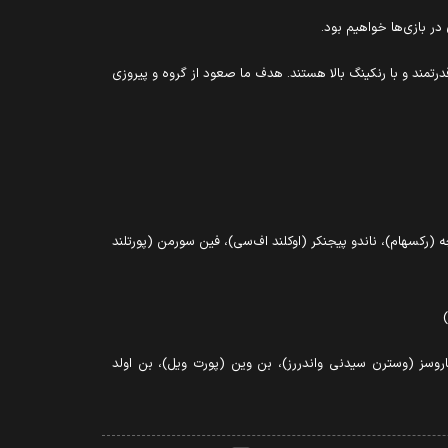
قدرتمند و با رنکینگ بالا هستند. هدف ما صعود از گروه و پیروزی
چه (رکسهام)، ناندو پیجنکر (اوکلند اف‌سی)، فین سورمن (پورتلند
اروسز (وسترن سیدنی واندررز)، بن وین (پورت ویل)، بن اولد