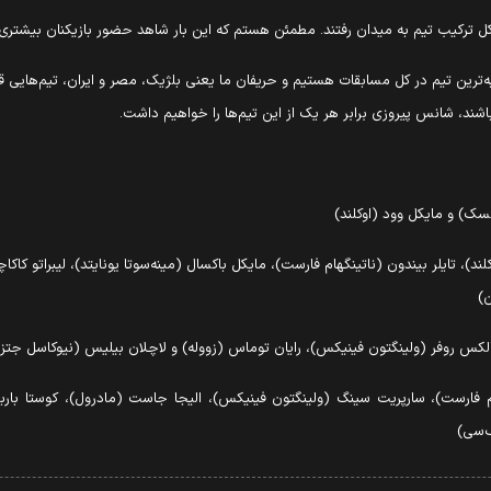
رتبه‌ترین تیم در کل مسابقات هستیم و حریفان ما یعنی بلژیک، مصر و ایران، تیم‌هایی 
اشند، شانس پیروزی برابر هر یک از این تیم‌ها را خواهیم داشت.
سک) و مایکل وود (اوکلند)
، تایلر بیندون (ناتینگهام فارست)، مایکل باکسال (مینه‌سوتا یونایتد)، لیبراتو کاکا
ن)
لکس روفر (ولینگتون فینیکس)، رایان توماس (زووله) و لاچلان بیلیس (نیوکاسل جتز)
م فارست)، سارپریت سینگ (ولینگتون فینیکس)، الیجا جاست (مادرول)، کوستا بارب
ف‌سی)