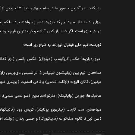
وی گفت: در آخرین حضور ما در جام جهانی، تنها ۱۵ بازیکن از کل ترکیب تیم به میدان رفتند. مطمئن هستم که این بار شاهد حضور بازیکنان بیشتری در بازی‌ها خواهیم بود.
بیزلی ادامه داد: می‌دانیم که بازی‌ها دشوار خواهند بود. ما کم‌
در هر بازی است. اگر همه بازیکنان آماده و در بهترین فرم خود ب
فهرست تیم ملی فوتبال نیوزلند به شرح زیر است:
دروازه‌بان‌ها: مکس کروکومب (میلوال)، الکس پالسن (لژیا گدان
مدافعان: تیم پین (ولینگتون فینیکس)، فرانسیس دی‌وریس (اوکلند)
تیمبرز)، کالان الیوت (اوکلند اف‌سی) و تامی اسمیت (برینتری تاو
هافبک‌ها: جو بل (وایکینگ)، مارکو استامنیچ (سوانسی سیتی)، ا
مهاجمان: مت گاربت (پیتربورو یونایتد)، کریس وود (ناتینگها
(سن‌اتین)، کالوم مک‌کوات (سیلکبورگ) و جسی رندال (اوکلند ا