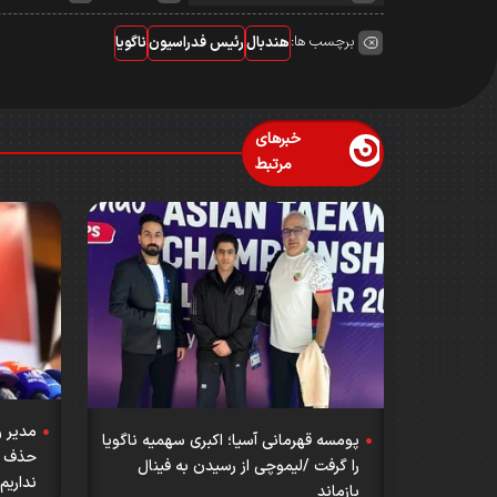
برچسب ها:
هندبال
رئیس فدراسیون
ناگویا
خبرهای
مرتبط
مدیر ر
پومسه قهرمانی آسیا؛ اکبری سهمیه ناگویا
حذف خب
را گرفت /لیموچی از رسیدن به فینال
نداریم
بازماند