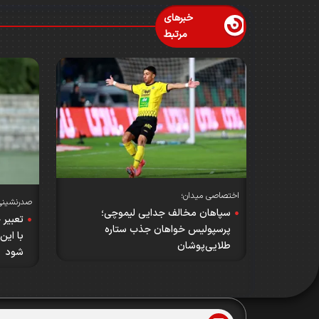
خبرهای
مرتبط
اختصاصی میدان؛
صدرنشینی
سپاهان مخالف جدایی لیموچی؛
تعبیر 
پرسپولیس خواهان جذب ستاره
با این
طلایی‌پوشان
شود