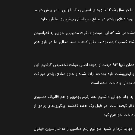
وی افزود: بچه‌های ما با سختی فراوان به چین رفتند و با دشواری مدال گرفتند و توانستند با کسب ۹ مدال طلا، جایگاه سوم آسیا را به دست بیاورند. ما در سال ۱۴۰۵ بازی‌های آسیایی ناگویا ژاپن را در پیش داریم.
ویدادهای زیادی در سطح بین‌المللی پیش‌روی ما قرار دارد.
 و رئیس فدراسیون آن نیز مشخص شد که این موضوع، ثبات مدیریتی خوبی به فدراسیون
ته کسب کرده بودند، تکرار کنند و سبد مدالی ما در بازی‌های
وی در مورد بودجه فدراسیون‌های ورزشی گفت: در سال گذشته، ۹۸ درصد اعتبار و بودجه فدراسیون‌ها را به‌صورت متوسط پرداخت کرده‌ایم، هرچند خودمان تنها ۹۳ درصد از ردیف اصلی دولت تخصیص گرفتیم. این
 و اردیبهشت تازه بودجه ابلاغ شده و هنوز منابع زیادی دریافت
ی به جام جهانی داشتیم. هم رئیس‌جمهور و هم قالیباف دستوری
ود. همچنین خود وزارتخانه نیز از محل اعتبارات خود رقمی حدود ۳۰۰ تا ۴۰۰ میلیارد تومان را در نظر گرفته است. در طول یک هفته گذشته، پیگیری‌های زیادی از
 پرداخت خواهیم کرد.
هایتا فردا یا شنبه، بتوانیم رقم مناسبی را به فدراسیون فوتبال