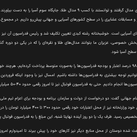
 و مسابقات عشایری را در سطح کشورهای آسیایی و جهانی پیش‌رو داریم. در مجموع، ر
افه کرد: از دید ما، مهم‌ترین رویداد سال ۱۴۰۵ بازی‌های آسیایی است. خوشبختانه رشته کبدی تعیین تکلیف شد
خش خصوصی، عزیزان ما بتوانند مدال‌های طلا و نقره‌ای را که در یکی دو دوره گذش
ر سطح آسیا شود.
وانیم توجه بیشتری به فدراسیون‌ها داشته باشیم. امسال نیز با وجود اینکه فروردین
م. حتی به فدراسیون فوتبال نیز تا امروز رقمی حدود ۴۰-۵۰ میلیارد تومان پرداخت شده است.
ام جهانی گفت: دو درخواست از دولت و سازمان برنامه و بودجه برای اعزام تیم مل
صادر کردند تا از محل مولدسازی کمک لازم انجام ش
خصیص رسید. ظرف یک یا دو روز آینده نهایتا شنبه، این مبلغ را به فدراسیون فوتبال
عث شده دوستان از محل منابع دیگر نیز کارهای خود را پیش ببرند تا امیدوارم امروز، ن