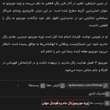
ر چنین شرایطی، تغییر در کادر فنی رئال قطعی به نظر می‌رسد و ژوزه مورینیو به
نوان اصلی‌ترین گزینه مطرح شده است. در این میان، فابریتزیو رومانو خبرنگار
رشناس ایتالیایی نیز در جدیدترین اظهار نظر خود بازگشت مورینیو به رئال را
طعی دانست.
و در توییتی نوشت: قرارداد انجام شد! قرار است ژوزه مورینیو سرمربی بعدی رئال
ادرید شود. این استراتژیست پرتغالی با کهکشانی‌ها به توافق رسیده است. انتظار
ی‌رود مورینیو هفته آینده رسما این خبر را اعلام کند.
مورینیو ۳ فصل هدایت رئال مادرید را برعهده داشت و در کارنامه‌اش قهرمانی در
الیگا و جام حذفی دیده می‌شود.
گزارش خطا
پسندها
0
اشتراک گذاری
برچسب ها:
ژوزه مورینیو
رئال مادرید
فوتبال جهان