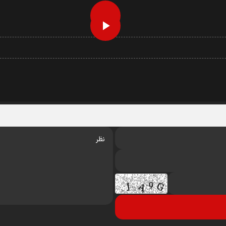
Play
Play
Video
Video