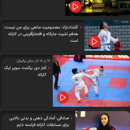
گلشادنژاد: مصدومیت مانعی برای من نیست؛
هدفم تثبیت جایگاه و افتخارآفرینی در کاراته
است
۱۷ و ۱۸ آذر سالن والیبال؛
آغاز دور برگشت سوپر لیگ
کاراته
صادقی: آمادگی ذهنی و بدنی بالایی
برای مسابقات کاراته فرانسه دارم