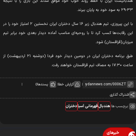
ندبالیست ایران با حفظ روند خوب خود موفق شدند این بازی را با نتیجه
۳ به سود خود به پایان ببرند.
با این پیروزی، تیم هندبال زیر ۱۶ سال دختران ایران نخستین ۲ امتیاز خود را در
ین رقابت‌ها کسب کرد تا با روحیه‌ای مناسب آماده دیدار بعدی خود برابر تیم
یزبان(قزاقستان) شود.
طبق برنامه دختران ایران در دومین دیدار خود فردا (دوشنبه ۲۱ اردیبهشت) از
ت ۱۷:۳۰ به مصاف تیم قزاقستان خواهند رفت.
گزارش خطا
پسندها
0
اشتراک گذاری
برچسب ها:
هندبال
قهرمانی آسیا
دختران
خبرهای