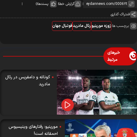
گزارش خطا
پسندها
0
اشتراک گذاری
برچسب ها:
ژوزه مورینیو
رئال مادرید
فوتبال جهان
خبرهای
مرتبط
کوناته و دامفریس در رئال
مادرید
مورینیو: رفتار‌های وینیسیوس
احمقانه است!