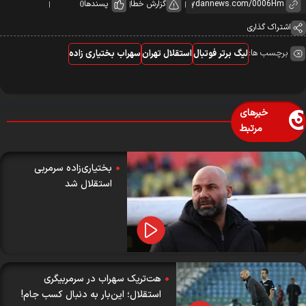
گزارش خطا
پسندها
0
اشتراک گذاری
برچسب ها:
لیگ برتر فوتبال
استقلال تهران
سهراب بختیاری زاده
خبرهای
مرتبط
بختیاری‌زاده سرمربی
استقلال شد
هت‌تریک سهراب در سرمربیگری
استقلال؛ این‌بار به دنبال کسب جام!