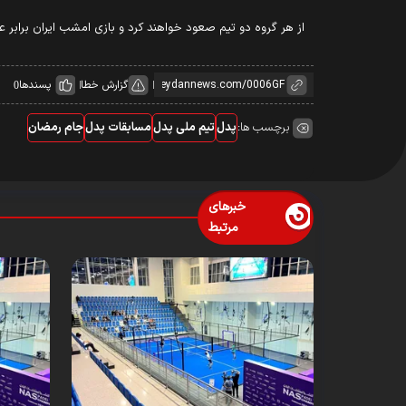
از هر گروه دو تیم صعود خواهند کرد و بازی امشب ایران برابر ع
گزارش خطا
پسندها
0
برچسب ها:
پدل
تیم ملی پدل
مسابقات پدل
جام رمضان
خبرهای
مرتبط