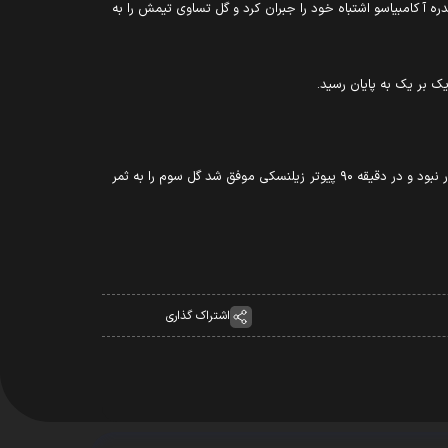
اول در دقیقه ۱۷ آندره آ کامبیاسو مدافع تیم میهمان با اشتباهی که انجام داد باعث شد بیان بیانکونری ها گل دریافت کنند اما در دقیقه ۲۶ آندره آ کامبیاسو اشتباه خود را جبران کرد و گل تساوی تیمش را به
در دقیقه ۸۳ مانوئل لوکاتلی با شوت زیبا و فنی در داخل محوطه هجده قدم موفق گل دوم را بزند و باز هم بازی را به تساوی بکشاند اما این پایان کار نبود و در دقیقه ۹۰ پیوتر زیلنسکی موفق شد گل سوم را به ثمر
اشتراک گذاری