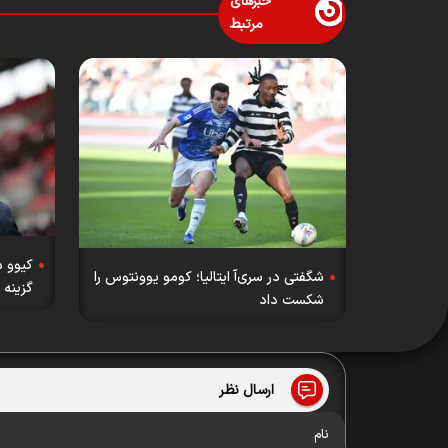
خبرهای
مرتبط
کیوو در
شگفتی در سری‌آ ایتالیا؛ کومو یوونتوس را
گزینه 
شکست داد
ارسال نظر