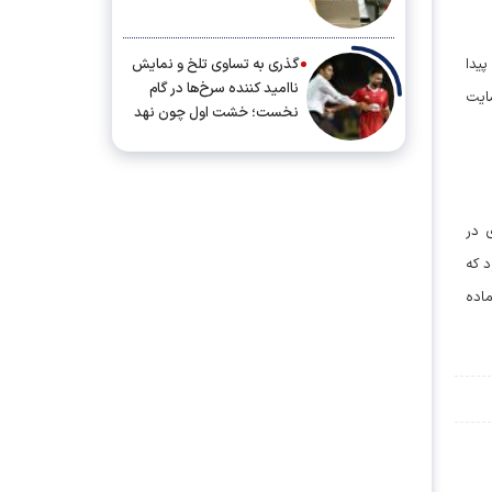
گذری به تساوی تلخ و نمایش
پیدا
ناامید کننده سرخ‌ها در گام
ایت
نخست؛ خشت اول چون نهد
معمار کج...
 در
د که
ماده