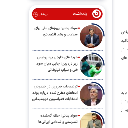
یادداشت
بیشتر
سواد بدنی؛ پروژه‌ای ملی برای
فتن
سلامت و رشد اقتصادی
أکید
 در
خریدهای خارجی پرسپولیس
های
زیر ذره‌بین؛ جایی میان سود
فنی و سراب تبلیغاتی
توضیحات ضروری در خصوص
ادعاهای مطرح‌شده درباره روند
باید
انتخابات فدراسیون دوومیدانی
د از
 از
سواد بدنی؛ حلقه گمشده
تندرستی و شادابی ایرانی‌ها