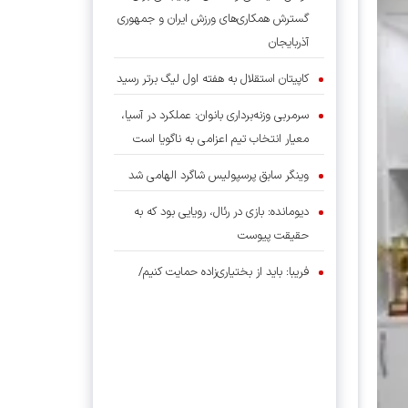
گسترش همکاری‌های ورزش ایران و جمهوری
آذربایجان
کاپیتان استقلال به هفته اول لیگ برتر رسید
سرمربی وزنه‌برداری بانوان: عملکرد در آسیا،
معیار انتخاب تیم اعزامی به ناگویا است
وینگر سابق پرسپولیس شاگرد الهامی شد
دیومانده: بازی در رئال، رویایی بود که به
حقیقت پیوست
فریبا: باید از بختیاری‌زاده حمایت کنیم/
قهرمانی در لیگ سخت، اما شدنی است
برتری استقلال در سومین دیدار تدارکاتی با
درخشش سحرخیزان و آسانی
بسکتبال گرگان؛ از سرمایه اجتماعی تا موتور