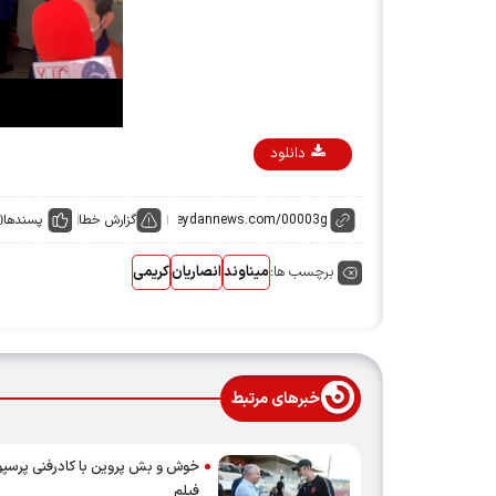
دانلود
گزارش خطا
پسندها
0
برچسب ها:
میناوند
انصاریان
کریمی
خبرهای مرتبط
خوش و بش پروین با کادرفنی پرس
فیلم