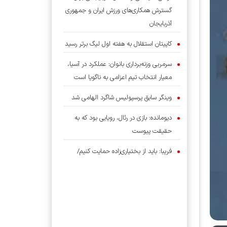
گسترش همکاری‌های ورزش ایران و جمهوری
آذربایجان
کاپیتان استقلال به هفته اول لیگ برتر رسید
سرمربی وزنه‌برداری بانوان: عملکرد در آسیا،
معیار انتخاب تیم اعزامی به ناگویا است
وینگر سابق پرسپولیس شاگرد الهامی شد
دیومانده: بازی در رئال، رویایی بود که به
حقیقت پیوست
فریبا: باید از بختیاری‌زاده حمایت کنیم/
قهرمانی در لیگ سخت، اما شدنی است
برتری استقلال در سومین دیدار تدارکاتی با
درخشش سحرخیزان و آسانی
بسکتبال گرگان؛ از سرمایه اجتماعی تا موتور