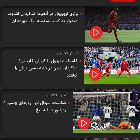
برتری لیورپول در آنفیلد؛ شاگردان اشلوت
امیدوار به کسب سهمیه لیگ قهرمانان
لیگ برتر انگلیس؛
کامبک لیورپول با گل‌زنی کاپیتان/
شاگردان پریرا در خانه نفس برنلی را
گرفتند
لیگ برتر انگلیس؛
شکست، سریال این روز‌های چلسی /
روزنیور در لبه تیغ