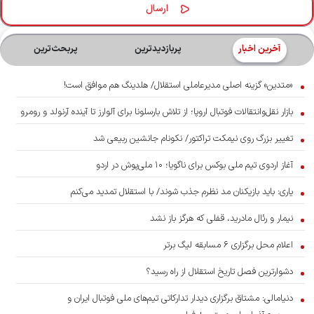
آخرین اخبار
پربازدیدترین
پربحث‌ترین‌
«متدین» گزینه اصلی مدیرعاملی استقلال/ هلدینگ هم موافق است!
بازار نقل‌وانتقالات فوتبال اروپا؛ از تلاش بارسلونا برای آلوارز تا آینده آرنولد و رومرو
تغییر بزرگ روی نیمکت تراکتور/ نکونام جانشین ربیعی شد
آغاز اردوی تیم ملی بوکس برای ناگویا؛ ۱۰ ملی‌پوش در اردو
یاری: باید بازیکنان مد نظرم جذب شوند/ با استقلال تمدید می‌کنم
نیمار و رئال مادرید، قفلی که هرگز باز نشد
اعلام محل برگزاری ۶ مسابقه لیگ برتر
دشوارترین فصل تاریخ استقلال از راه رسید؟
دنیامالی: مشتاق برگزاری دیدار تدارکاتی تیم‌های ملی فوتبال ایران و