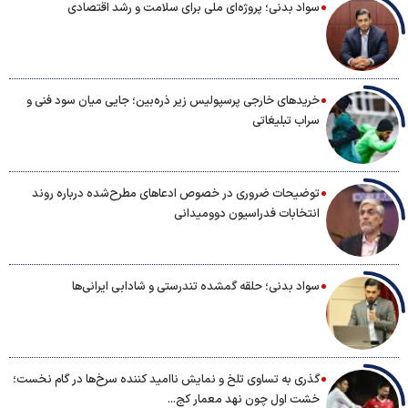
سواد بدنی؛ پروژه‌ای ملی برای سلامت و رشد اقتصادی
خریدهای خارجی پرسپولیس زیر ذره‌بین؛ جایی میان سود فنی و
سراب تبلیغاتی
توضیحات ضروری در خصوص ادعاهای مطرح‌شده درباره روند
انتخابات فدراسیون دوومیدانی
سواد بدنی؛ حلقه گمشده تندرستی و شادابی ایرانی‌ها
گذری به تساوی تلخ و نمایش ناامید کننده سرخ‌ها در گام نخست؛
خشت اول چون نهد معمار کج...