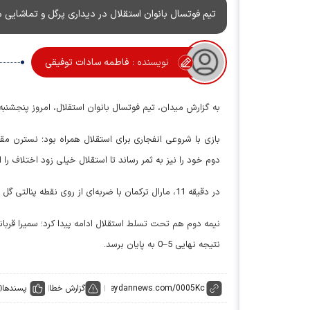
تیم فوتسال بانوان استقلال در دیداری پرگل و تماشایی 
نویسنده :
فاطمه سادات توفیقی
به گزارش میدان، تیم فوتسال بانوان استقلال، امروز پنجشنبه 
دوم خود را نیز به ثمر رساند تا استقلال خیلی زود اختلاف را 
در دقیقه 11، مارال ترکمان با ضربه‌ای از روی نقطه پنالتی گل سوم تیم را به ثمر رساند و نیمه اول با برتری 3–0 استقلال خاتمه یافت.
نتیجه نهایی 5–0 به پایان برسد.
گزارش خطا
پسندها
0