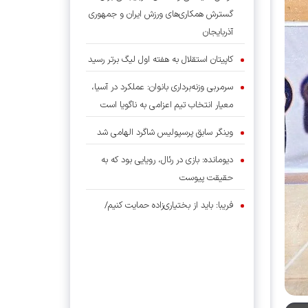
گسترش همکاری‌های ورزش ایران و جمهوری
آذربایجان
کاپیتان استقلال به هفته اول لیگ برتر رسید
سرمربی وزنه‌برداری بانوان: عملکرد در آسیا،
معیار انتخاب تیم اعزامی به ناگویا است
وینگر سابق پرسپولیس شاگرد الهامی شد
دیومانده: بازی در رئال، رویایی بود که به
حقیقت پیوست
فریبا: باید از بختیاری‌زاده حمایت کنیم/
قهرمانی در لیگ سخت، اما شدنی است
برتری استقلال در سومین دیدار تدارکاتی با
درخشش سحرخیزان و آسانی
بسکتبال گرگان؛ از سرمایه اجتماعی تا موتور