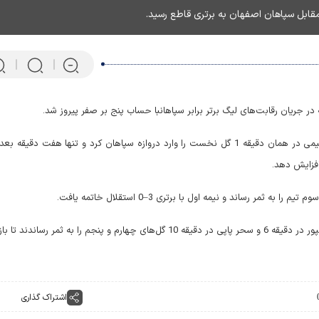
مقابل سپاهان اصفهان به برتری قاطع رسید.
در جریان رقابت‌های لیگ برتر برابر سپاهانبا حساب پنج بر صفر پیروز شد.
بازی با شروعی انفجاری برای استقلال همراه بود؛ نسترن مقیمی در همان دقیقه 1 گل نخست را وارد دروازه سپاهان کرد و تنها هفت دقیقه
افزایش دهد.
نیمه دوم هم تحت تسلط استقلال ادامه پیدا کرد؛ سمیرا قربانپور در دقیقه 6 و سحر پاپی در دقیقه 10 گل‌های چهارم و پنجم را به ثمر رساند
پرتابگر نیزه المپیکی که ماهی 
می‌کند! + فیلم
اشتراک گذاری