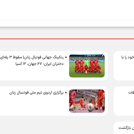
د را با
رنکینگ جهانی فوتبال زنان| سقوط ۳ پله‌ای
دختران ایران؛ ۶۷ جهان، ۱۲ آسیا
قات
برگزاری اردوی تیم ملی فوتسال زنان
ان بازگشت