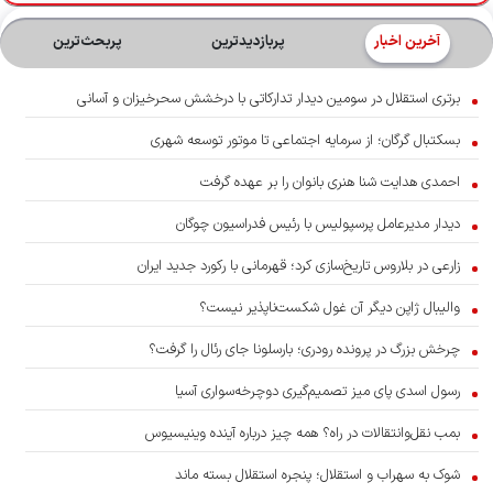
آخرین اخبار
پربازدیدترین
پربحث‌ترین‌
برتری استقلال در سومین دیدار تدارکاتی با درخشش سحرخیزان و آسانی
بسکتبال گرگان؛ از سرمایه اجتماعی تا موتور توسعه شهری
احمدی هدایت شنا هنری بانوان را بر عهده گرفت
دیدار مدیرعامل پرسپولیس با رئیس فدراسیون چوگان
زارعی در بلاروس تاریخ‌سازی کرد؛ قهرمانی با رکورد جدید ایران
والیبال ژاپن دیگر آن غول شکست‌ناپذیر نیست؟
چرخش بزرگ در پرونده رودری؛ بارسلونا جای رئال را گرفت؟
رسول اسدی پای میز تصمیم‌گیری دوچرخه‌سواری آسیا
بمب نقل‌وانتقالات در راه؟ همه چیز درباره آینده وینیسیوس
شوک به سهراب و استقلال؛ پنجره استقلال بسته ماند