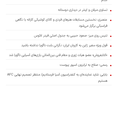
اندام
تساوی میلان و اینتر در دیداری دوستانه
عنصری: نخستین مسابقات هنرهای فردی و کاتای کوشیکی کاراته با نگاهی
فراسبکی برگزار می‌شود
تنیس روی میز؛ صعود حبیبی به جدول اصلی فیدر لائوس
قول ویژه سفیر ژاپن به کاروان ایران؛ نگرانی بابت ناگویا نداشته باشید
«کتابفروش» عضو هیات ژوری و مقام فنی بین‌المللی بازی‌های آسیایی ناگویا شد
رسمی؛ صلاح به ترابزون اسپور پیوست
بابایی: شاید نماینده‌ای به کنفدراسیون آسیا فرستادیم/ منتظر تصمیم نهایی AFC
هستیم