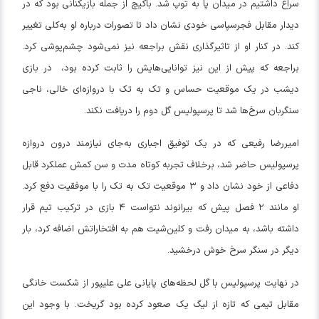
سراغ داشتیم در میدان پا به توپ شد. باکیچ از جمله بازیکنانی بود که در
دیدار مقابل فجرسپاسی خودی نشان داد تا تصورات درباره او به‌کلی تغییر
کند. در کنار او از تاثیرگذاری نقش براجعه نیز نمی‌شود چشم‌پوشی کرد.
براجعه که پیش از این نیز توانایی‌هایش را ثابت کرده بود، در بازی
دیشب در یک موقعیت حساس و تک به تک با دروازه‌ای خالی، ناجی
سنگربان سرخ‌ها شد تا پرسپولیس گل دوم را دریافت نکند.
امیررضا رفیعی که در یک توفیق اجباری به‌جای نیازمند درون دروازه
پرسپولیس حاضر شد، برخلاف تجربه کوتاه مدت و سن کمش عملکرد قابل
دفاعی از خود نشان داد و ۳ موقعیت تک به تک را با موفقیت دفع کرد.
او مانند ۲ فصل پیش که بیرانوند نتواست ۴ بازی در ترکیب تیم قرار
داشته باشد، به میدان رفت و کلین‌شیت هم به افتخاراتش اضافه کرد، بار
دیگر در سنگر سرخ خوش درخشید.
در نهایت پرسپولیس با گل لحظه‌های پایانی علی علیپور از شکست خانگی
مقابل تیمی که تازه از لیگ یک صعود کرده بود گریخت. با وجود این