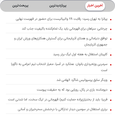
آخرین اخبار
پربازدیدترین
پربحث‌ترین‌
پیاتزا به تهران رسید؛ رقابت ۲۸ والیبالیست برای حضور در فهرست نهایی
چرخابی: سپاهان برای قهرمانی باید یک تمام‌کننده باکیفیت جذب کند
توافق دنیامالی و همتای آذربایجانی برای گسترش همکاری‌های ورزش ایران و
جمهوری آذربایجان
کاپیتان استقلال به هفته اول لیگ برتر رسید
سرمربی وزنه‌برداری بانوان: عملکرد در آسیا، معیار انتخاب تیم اعزامی به ناگویا
است
وینگر سابق پرسپولیس شاگرد الهامی شد
دیومانده: بازی در رئال، رویایی بود که به حقیقت پیوست
فریبا: باید از بختیاری‌زاده حمایت کنیم/ قهرمانی در لیگ سخت، اما شدنی است
برتری استقلال در سومین دیدار تدارکاتی با درخشش سحرخیزان و آسانی