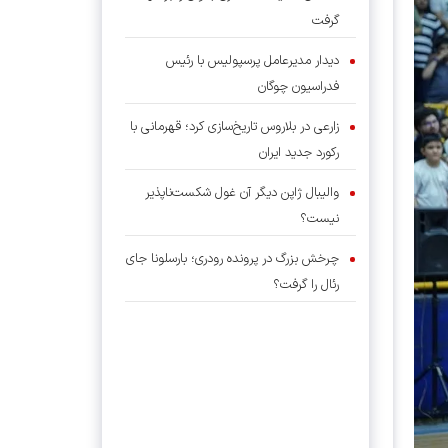
گرفت
دیدار مدیرعامل پرسپولیس با رئیس
فدراسیون چوگان
زارعی در بلاروس تاریخ‌سازی کرد؛ قهرمانی با
رکورد جدید ایران
والیبال ژاپن دیگر آن غول شکست‌ناپذیر
نیست؟
چرخش بزرگ در پرونده رودری؛ بارسلونا جای
رئال را گرفت؟
رسول اسدی پای میز تصمیم‌گیری
دوچرخه‌سواری آسیا
بمب نقل‌وانتقالات در راه؟ همه چیز درباره
آینده وینیسیوس