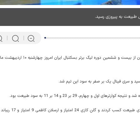
 طبیعت به پیروزی رسید.
به گزارش مبدان، فینال اول تیم‌های طبیعت و شهرداری گرگان از بیست و ششمین دوره لیگ برتر بسکتبال ایران ا
پرتابگر نیزه المپیکی که ماهی 
سینا واحدی 20 امتیاز و ایوان بووا 21 امتیاز و 14 ریباند برای طبیعت کسب کردند و گلن ک
می‌کند! + فیلم