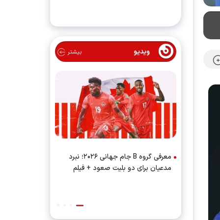
درخشش سحرخیزان و آسانی
ویدیو
بیشتر
معرفی گروه B جام جهانی ۲۰۲۶؛ نبرد
افتتاحساختمان
مدعیان برای دو بلیت صعود + فیلم
حضور وزیر ورز
مرده پرتاب