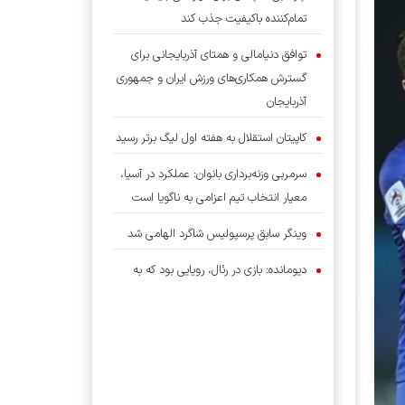
تمام‌کننده باکیفیت جذب کند
توافق دنیامالی و همتای آذربایجانی برای
گسترش همکاری‌های ورزش ایران و جمهوری
آذربایجان
کاپیتان استقلال به هفته اول لیگ برتر رسید
سرمربی وزنه‌برداری بانوان: عملکرد در آسیا،
معیار انتخاب تیم اعزامی به ناگویا است
وینگر سابق پرسپولیس شاگرد الهامی شد
دیومانده: بازی در رئال، رویایی بود که به
حقیقت پیوست
فریبا: باید از بختیاری‌زاده حمایت کنیم/
قهرمانی در لیگ سخت، اما شدنی است
برتری استقلال در سومین دیدار تدارکاتی با