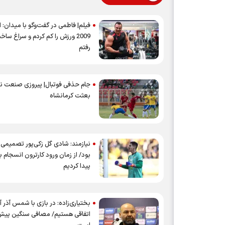
فیلم| فاطمی در گفت‌وگو با میدان: ا
2009 ورزش را کم کردم و سراغ سا
رفتم
جام حذفی فوتبال| پیروزی صنعت ن
بعثت کرمانشاه
نیازمند: شادی گل زکی‌پور تصمیم
بود/ از زمان ورود کارترون انسجام 
پیدا کردیم
بختیاری‌زاده: در بازی با شمس آذر آ
اتفاقی هستیم/ مصافی سنگین پیش‌