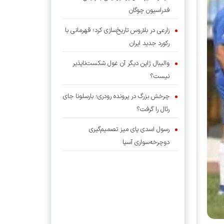
فدراسیون چوگان
زارعی در بلاروس تاریخ‌سازی کرد؛ قهرمانی با
رکورد جدید ایران
والیبال ژاپن دیگر آن غول شکست‌ناپذیر
نیست؟
چرخش بزرگ در پرونده رودری؛ بارسلونا جای
رئال را گرفت؟
رسول اسدی پای میز تصمیم‌گیری
دوچرخه‌سواری آسیا
بمب نقل‌وانتقالات در راه؟ همه چیز درباره
آینده وینیسیوس
شوک به سهراب و استقلال؛ پنجره استقلال
بسته ماند