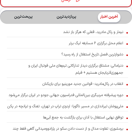
آخرین اخبار
پربازدیدترین
پربحث‌ترین‌
نیمار و رئال مادرید، قفلی که هرگز باز نشد
اعلام محل برگزاری ۶ مسابقه لیگ برتر
دشوارترین فصل تاریخ استقلال از راه رسید؟
دنیامالی: مشتاق برگزاری دیدار تدارکاتی تیم‌های ملی فوتبال ایران و
جمهوری‌آذربایجان هستیم + فیلم
انقلاب در رئال‌مادرید؛ قوانین جدید مورینیو برای بازیکنان
دوره پیشرفته مربیگری بین‌المللی فدراسیون جهانی جودو در ایران برگزار می‌شود
ملی‌پوشان تیراندازی در مسیر ناگویا؛ اردوی تراپ در تهران، تفنگ و تپانچه در پکن
توافق نهایی استقلال با آدان برای بازگشت به جمع آبی‌ها
برمشوری: تفاوت مدال و از دست دادن سکو در پارادوومیدانی گاهی فقط چند