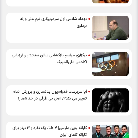
بهداد شانس اول سرمربیگری تیم ملی وزنه
برداری
برگزاری مراسم بازگشایی سالن سنجش و ارزیابی
آکادمی ملی‌المپیک
آيا سرپرست فدراسيون بدنسازی و پرورش اندام
تغيير می كند؟/ اصل بی طرفی در حد شعار!
کاراته اوپن مارسی| ۴ طلا، یک نقره و‌ ۳ برنز برای
کاراته کاهای ایران