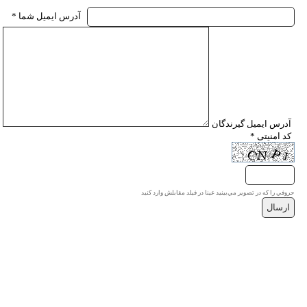
* آدرس ايميل شما
* آدرس ايميل گيرندگان
* کد امنیتی
حروفي را كه در تصوير مي‌بينيد عينا در فيلد مقابلش وارد كنيد