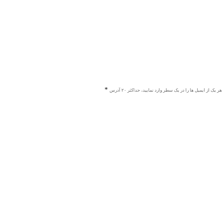
هر یک از ایمیل ها را در یک سطر وارد نمایید، حداکثر ۲۰ آدرس