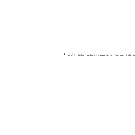
هر یک از ایمیل ها را در یک سطر وارد نمایید، حداکثر ۲۰ آدرس