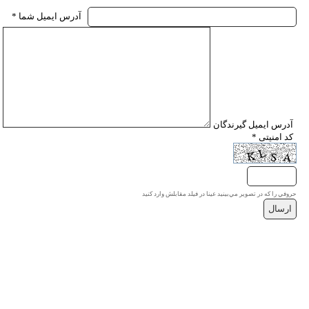
* آدرس ايميل شما
* آدرس ايميل گيرندگان
* کد امنیتی
حروفي را كه در تصوير مي‌بينيد عينا در فيلد مقابلش وارد كنيد