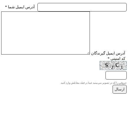
* آدرس ايميل شما
* آدرس ايميل گيرندگان
* کد امنیتی
حروفي را كه در تصوير مي‌بينيد عينا در فيلد مقابلش وارد كنيد