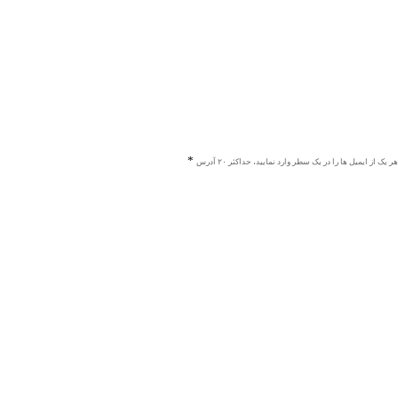
هر یک از ایمیل ها را در یک سطر وارد نمایید، حداکثر ۲۰ آدرس