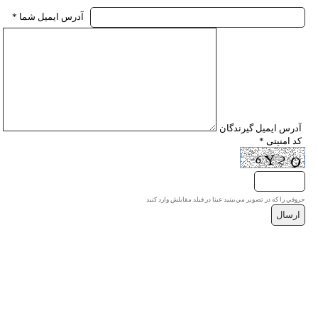
* آدرس ايميل شما
* آدرس ايميل گيرندگان
* کد امنیتی
حروفي را كه در تصوير مي‌بينيد عينا در فيلد مقابلش وارد كنيد