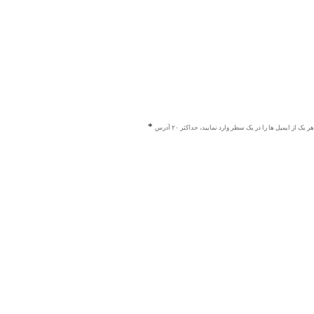
هر یک از ایمیل ها را در یک سطر وارد نمایید، حداکثر ۲۰ آدرس